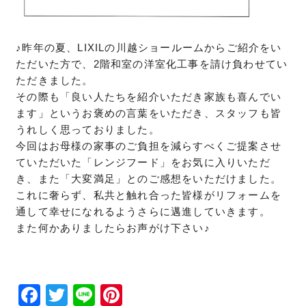
♪昨年の夏、LIXILの川越ショールームからご紹介をい
ただいた
方で、2階和室の洋室化工事を請け負わせてい
ただきました。
その際も「良い人たちを紹介いただき家族も喜んでい
ます」という
お褒めの言葉をいただき、スタッフも皆
うれしく思っておりました。
今回はお母様の家事のご負担を減らすべくご提案させ
ていただいた
「レンジフード」をお気に入りいただ
き、また「大変満足」とのご感想をいただけま
した。
これに奢らず、私共と触れ合った皆様がリフォームを
通して幸せに
なれるようさらに邁進していきます。
また何かありましたらお声がけ下さい♪
Facebook
Twitter
Line
Pinterest