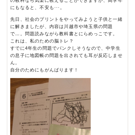
の教科なら気楽に教えることが
できますが、高学年
にもなると、不安も···。
先日、社会のプリントをやってみようと子供と一緒
に解きましたが
、内容は川越市や埼玉県の問題
で…。問題読みながら教科書とにら
めっこです。
これは、私のための脳トレ？
すでに4年生の問題でパンクしそうなので、中学生
の息子に地図帳
の問題を出されても耳が反応しませ
ん。
自分のためにもがんばります！