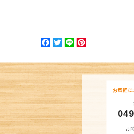
Facebook
Twitter
Line
Pinterest
お気軽に
049
お