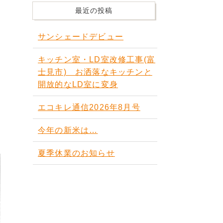
最近の投稿
サンシェードデビュー
キッチン室・LD室改修工事(富
士見市) お洒落なキッチンと
開放的なLD室に変身
エコキレ通信2026年8月号
今年の新米は…
夏季休業のお知らせ