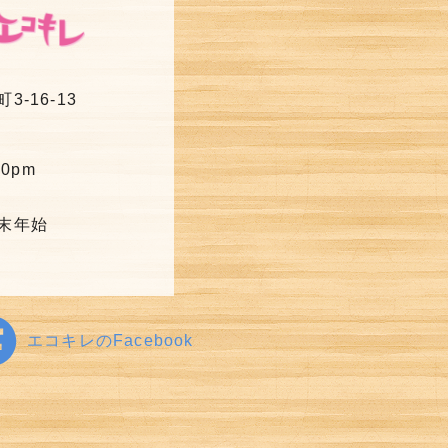
-16-13
30pm
末年始
エコキレのFacebook